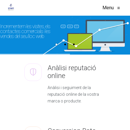
Menu
≡
Incrementem les visites, els
CRO
SEO
SMM
contactes comercials i les
vendes del seu lloc web
Anàlisi reputació
online
Anàlisi i seguiment de la
reputació online de la vostra
marca o producte.