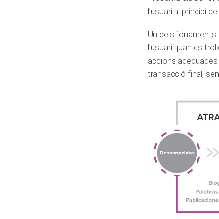
N
l’usuari al principi 
T
W
Un dels fonaments d
E
B
l’usuari quan es tro
C
accions adequades p
r
e
transacció final, se
a
c
i
ó
i
d
e
s
e
n
v
o
l
u
p
a
m
e
n
t