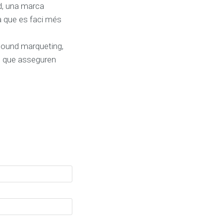
d, una marca
a que es faci més
nbound marqueting,
s que asseguren