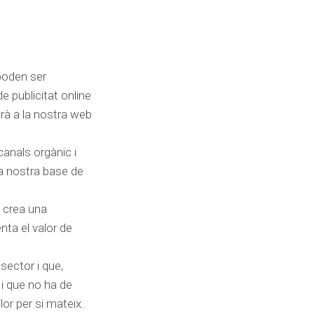
poden ser
 publicitat online
rà a la nostra web
canals orgànic i
la nostra base de
s crea una
ta el valor de
sector i que,
 i que no ha de
lor per si mateix.