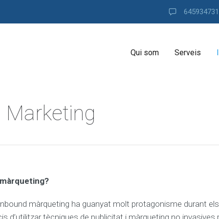
645934731
Qui som
Serveis
 Marketing
 màrqueting?
Inbound màrqueting ha guanyat molt protagonisme durant els 
is d’utilitzar tècniques de publicitat i màrqueting no invasive