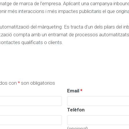
 imatge de marca de l’empresa. Aplicant una campanya inboun
nir més interaccions i més impactes publicitaris el que origin
utomatització del màrqueting: Es tracta d’un dels pilars del i
ització compta amb un entramat de processos automatitzat
contactes qualificats o clients.
dos con
*
son obligatorios
Email
*
Telèfon
(opcional)