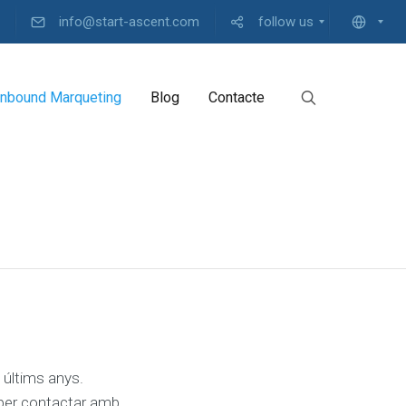
info@start-ascent.com
follow us
Inbound Marqueting
Blog
Contacte
últims anys.
s per contactar amb