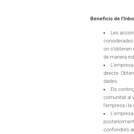
d
e
p
à
Beneficis de l’In
g
i
n
Les accion
e
s
considerades 
w
e
on s’obtenen 
de manera inde
L’empresa 
O
directe. Obten
N
dades.
L
Els contin
I
N
comunitat al 
E
l’empresa i la s
M
A
L’empresa 
R
posteriorment,
K
E
confondre’s am