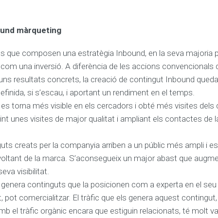
bound màrqueting
s que composen una estratègia Inbound, en la seva majoria 
com una inversió. A diferència de les accions convencionals de
uns resultats concrets, la creació de contingut Inbound queda
finida, si s’escau, i aportant un rendiment en el temps.
es torna més visible en els cercadors i obté més visites dels 
int unes visites de major qualitat i ampliant els contactes de 
guts creats per la companyia arriben a un públic més ampli i e
voltant de la marca. S’aconsegueix un major abast que augmen
eva visibilitat.
genera continguts que la posicionen com a experta en el seu 
 pot comercialitzar. El tràfic que els genera aquest contingut,
b el tràfic orgànic encara que estiguin relacionats, té molt va