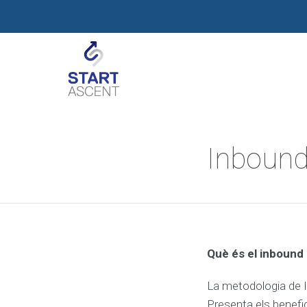
D
Inbound
E
S
E
N
V
O
L
U
Què és el inbound
P
A
La metodologia de 
M
E
Presenta els benefic