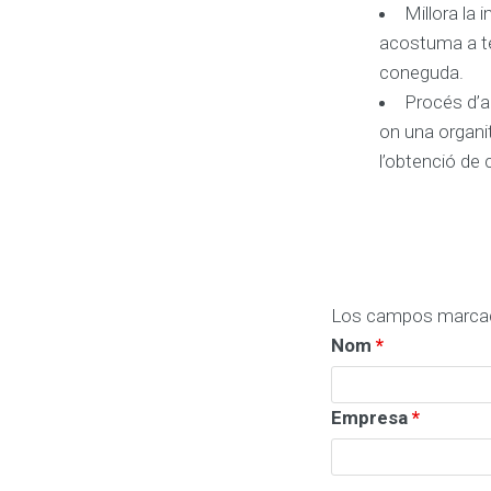
T
Millora la
I
acostuma a te
N
G
coneguda.
S
Procés d’a
o
m
on una organ
e
l
l’obtenció de 
t
e
u
d
e
p
a
r
t
Los campos marca
a
m
Nom
*
e
n
t
d
e
Empresa
*
m
à
r
q